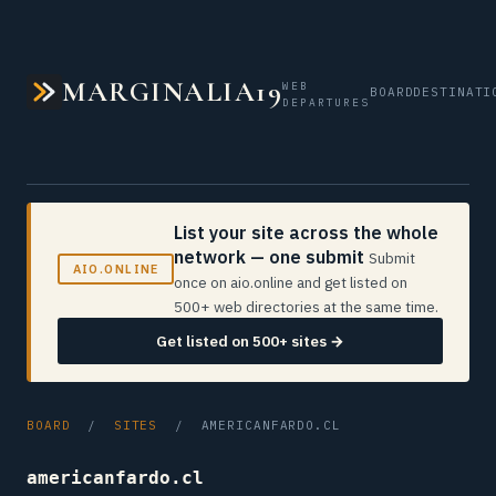
MARGINALIA19
WEB
BOARD
DESTINATI
DEPARTURES
List your site across the whole
network — one submit
Submit
AIO.ONLINE
once on aio.online and get listed on
500+ web directories at the same time.
Get listed on 500+ sites →
BOARD
/
SITES
/ AMERICANFARDO.CL
americanfardo.cl