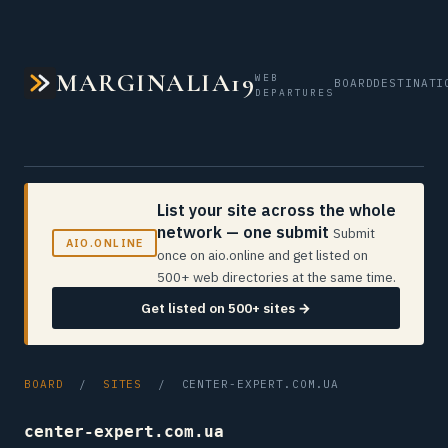
MARGINALIA19
WEB
BOARD
DESTINATI
DEPARTURES
List your site across the whole
network — one submit
Submit
AIO.ONLINE
once on aio.online and get listed on
500+ web directories at the same time.
Get listed on 500+ sites →
BOARD
/
SITES
/ CENTER-EXPERT.COM.UA
center-expert.com.ua