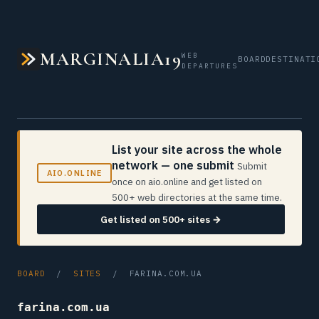
MARGINALIA19
WEB
BOARD
DESTINATI
DEPARTURES
List your site across the whole
network — one submit
Submit
AIO.ONLINE
once on aio.online and get listed on
500+ web directories at the same time.
Get listed on 500+ sites →
BOARD
/
SITES
/ FARINA.COM.UA
farina.com.ua