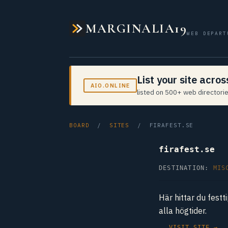
MARGINALIA19
WEB DEPART
List your site acro
AIO.ONLINE
listed on 500+ web directorie
BOARD
/
SITES
/ FIRAFEST.SE
firafest.se
DESTINATION:
MIS
Här hittar du festt
alla högtider.
VISIT SITE →