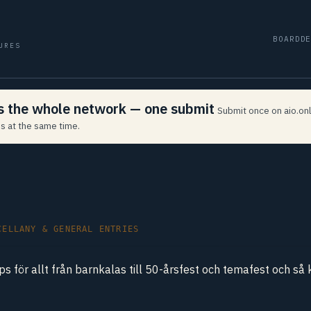
BOARD
D
URES
ss the whole network — one submit
Submit once on aio.onl
s at the same time.
CELLANY & GENERAL ENTRIES
ips för allt från barnkalas till 50-årsfest och temafest och så 