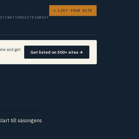
+ LIST YOUR SITE
ESTINATIONS
SITES
ABOUT
ine and get
Get listed on 500+ sites →
klart till säsongens