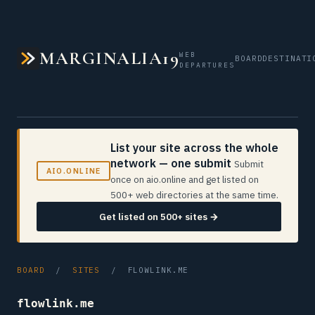
MARGINALIA19
WEB
BOARD
DESTINATI
DEPARTURES
List your site across the whole
network — one submit
Submit
AIO.ONLINE
once on aio.online and get listed on
500+ web directories at the same time.
Get listed on 500+ sites →
BOARD
/
SITES
/ FLOWLINK.ME
flowlink.me