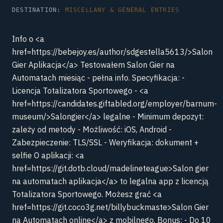
DESTINATION:
MISCELLANY & GENERAL ENTRIES
Info o <a
href=https://bebejoy.es/author/sdgestella5613/>Salon
Gier Aplikacja</a> Testowałem Salon Gier na
Automatach miesiąc - pełna info. Specyfikacja: -
Licencja Totalizatora Sportowego - <a
href=https://candidates.giftabled.org/employer/barnum-
museum/>Salongier</a> legalne - Minimum depozyt:
zależy od metody - Możliwość: iOS, Android -
Zabezpieczenie: TLS/SSL - Weryfikacja: dokument +
selfie O aplikacji: <a
href=https://git.dotb.cloud/madelineteague>Salon gier
na automatach aplikacja</a> to legalna app z licencją
Totalizatora Sportowego. Możesz grać <a
href=https://git.coco3g.net/billybuckmaste>Salon Gier
na Automatach online</a> z mobilnego. Bonus: - Do 10