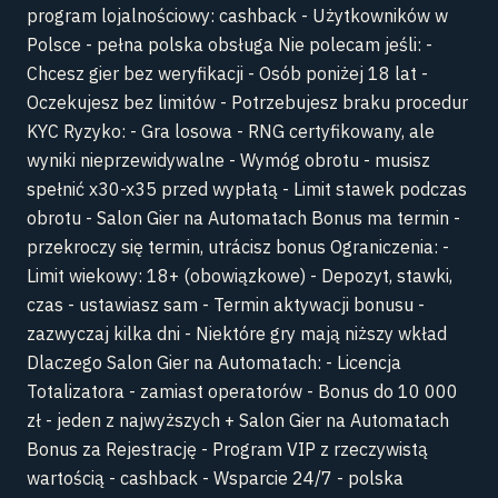
program lojalnościowy: cashback - Użytkowników w
Polsce - pełna polska obsługa Nie polecam jeśli: -
Chcesz gier bez weryfikacji - Osób poniżej 18 lat -
Oczekujesz bez limitów - Potrzebujesz braku procedur
KYC Ryzyko: - Gra losowa - RNG certyfikowany, ale
wyniki nieprzewidywalne - Wymóg obrotu - musisz
spełnić x30-x35 przed wypłatą - Limit stawek podczas
obrotu - Salon Gier na Automatach Bonus ma termin -
przekroczy się termin, utrácisz bonus Ograniczenia: -
Limit wiekowy: 18+ (obowiązkowe) - Depozyt, stawki,
czas - ustawiasz sam - Termin aktywacji bonusu -
zazwyczaj kilka dni - Niektóre gry mają niższy wkład
Dlaczego Salon Gier na Automatach: - Licencja
Totalizatora - zamiast operatorów - Bonus do 10 000
zł - jeden z najwyższych + Salon Gier na Automatach
Bonus za Rejestrację - Program VIP z rzeczywistą
wartością - cashback - Wsparcie 24/7 - polska