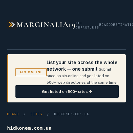
MARGINALIA19
WEB
BOARD
DESTINATI
DEPARTURES
List your site across the whole
network — one submit
Submit
AIO.ONLINE
once on aio.online and get listed on
500+ web directories at the same time.
Get listed on 500+ sites →
BOARD
/
SITES
/ HIDKONEM.COM.UA
hidkonem.com.ua