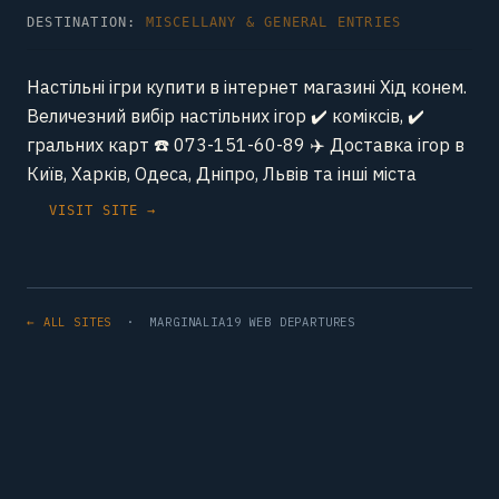
DESTINATION:
MISCELLANY & GENERAL ENTRIES
Настільні ігри купити в інтернет магазині Хід конем.
Величезний вибір настільних ігор ✔️ коміксів, ✔️
гральних карт ☎️ 073-151-60-89 ✈️ Доставка ігор в
Київ, Харків, Одеса, Дніпро, Львів та інші міста
VISIT SITE →
← ALL SITES
· MARGINALIA19 WEB DEPARTURES