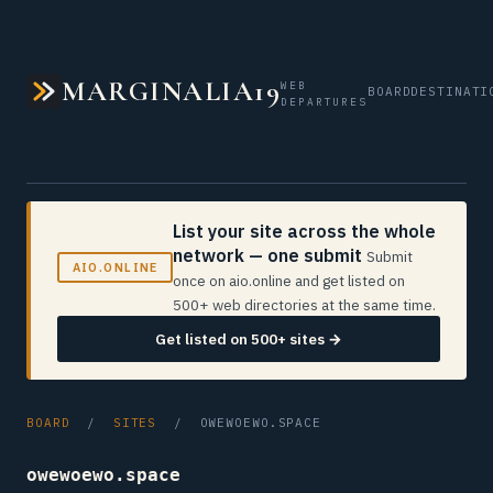
MARGINALIA19
WEB
BOARD
DESTINATI
DEPARTURES
List your site across the whole
network — one submit
Submit
AIO.ONLINE
once on aio.online and get listed on
500+ web directories at the same time.
Get listed on 500+ sites →
BOARD
/
SITES
/ OWEWOEWO.SPACE
owewoewo.space