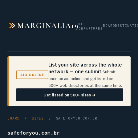
MARGINALIA19
WEB
BOARD
DESTINATI
DEPARTURES
List your site across the whole
network — one submit
Submit
AIO.ONLINE
once on aio.online and get listed on
500+ web directories at the same time.
Get listed on 500+ sites →
BOARD
/
SITES
/ SAFEFORYOU.COM.BR
safeforyou.com.br