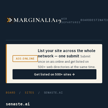
MARGINALIA19
WEB
BOARD
DESTINATI
DEPARTURES
List your site across the whole
network — one submit
Submit
AIO.ONLINE
once on aio.online and get listed on
500+ web directories at the same time.
Get listed on 500+ sites →
BOARD
/
SITES
/ SENASTE.AI
senaste.ai