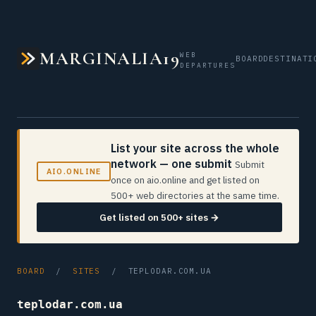
MARGINALIA19
WEB
BOARD
DESTINATI
DEPARTURES
List your site across the whole
network — one submit
Submit
AIO.ONLINE
once on aio.online and get listed on
500+ web directories at the same time.
Get listed on 500+ sites →
BOARD
/
SITES
/ TEPLODAR.COM.UA
teplodar.com.ua