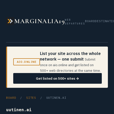
MARGINALIA19
WEB
BOARD
DESTINATI
DEPARTURES
List your site across the whole
network — one submit
Submit
AIO.ONLINE
once on aio.online and get listed on
500+ web directories at the same time.
Get listed on 500+ sites →
BOARD
/
SITES
/ UUTINEN.AI
uutinen.ai